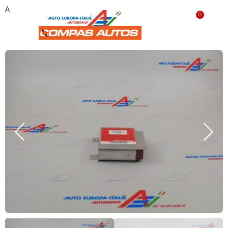
Airbag module ‘gebruikt’ 51704467
0