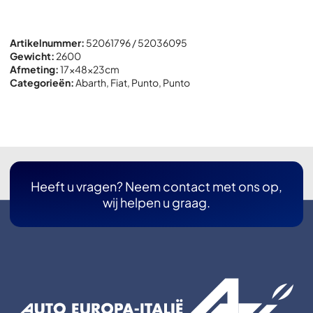
Artikelnummer:
52061796 / 52036095
Gewicht:
2600
Afmeting:
17x
48x
23cm
Categorieën:
Abarth
,
Fiat
,
Punto
,
Punto
Heeft u vragen? Neem contact met ons op,
wij helpen u graag.