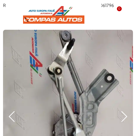
Ruitenwissermechaniek met motor ‘Gebruikt’ 52061796
0