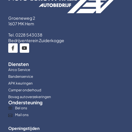
Groeneweg 2
1607 MK Hem
Tel. 0228 543038
Bedrijventerein Zuiderkogge
Diensten
Airco Service
Bandenservice
APK keuringen
Camper onderhoud
Bovag autoverzekeringen
Ondersteuning
Bel ons
Mail ons
Openingstijden