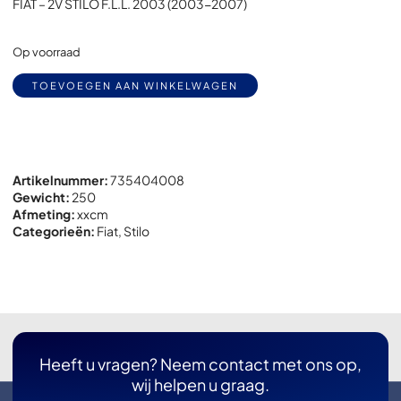
FIAT – 2V STILO F.L.L. 2003 (2003-2007)
Op voorraad
Alternative:
TOEVOEGEN AAN WINKELWAGEN
Artikelnummer:
735404008
Gewicht:
250
Afmeting:
x
x
cm
Categorieën:
Fiat
,
Stilo
Heeft u vragen? Neem contact met ons op,
wij helpen u graag.