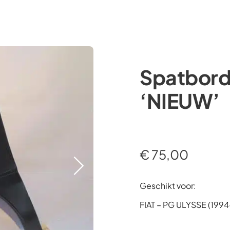
Occasions
Webshop
Diensten
Over ons
Spatbord
‘NIEUW’
€
75,00
Geschikt voor:
FIAT – PG ULYSSE (199