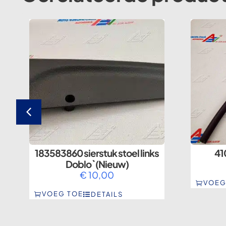
183583860 sierstuk stoel links
41
Doblo` (Nieuw)
€
10,00
VOEG
VOEG TOE
DETAILS