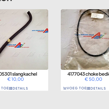
05301 slang kachel
4177043 choke bedi
€
10,00
€
50,00
 TOE
VOEG TOE
DETAILS
DETAILS