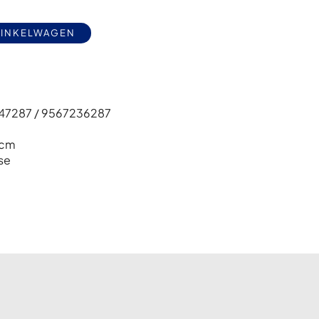
Alternative:
WINKELWAGEN
47287 / 9567236287
cm
se