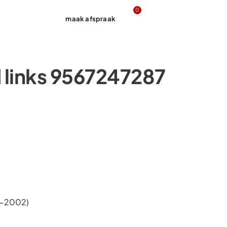
0
maak afspraak
Contact
 links 9567247287
4-2002)