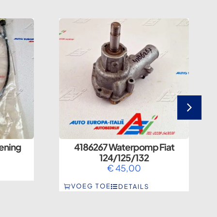
ening
4186267 Waterpomp Fiat
124/125/132
€
45,00
VOEG TOE
DETAILS