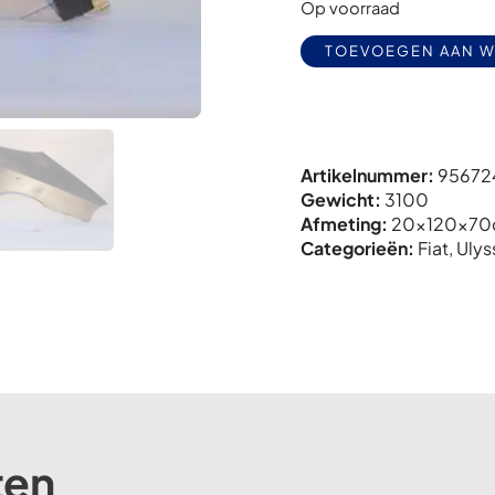
Op voorraad
TOEVOEGEN AAN 
Artikelnummer:
95672
Gewicht:
3100
Afmeting:
20x
120x
70
Categorieën:
Fiat
,
Ulys
ten