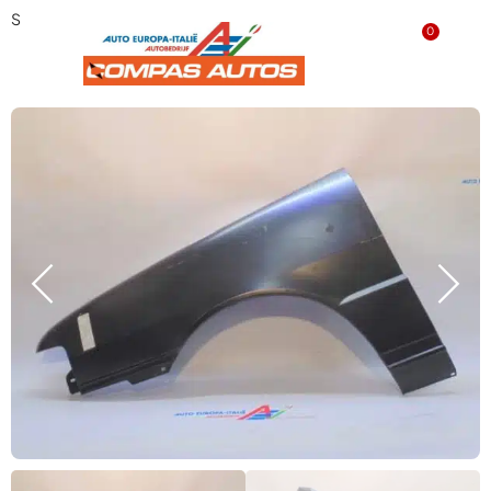
Spatbord links Fiat Uno 7633767 ‘NIEUW’
0