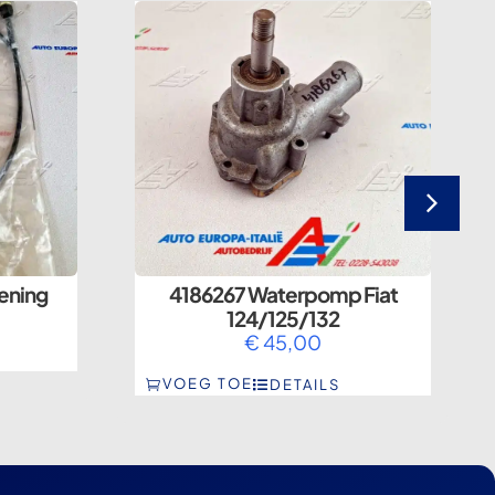
ening
4186267 Waterpomp Fiat
124/125/132
€
45,00
VOEG TOE
DETAILS