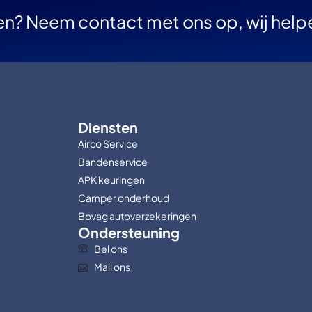
en? Neem contact met ons op, wij help
Diensten
Airco Service
Bandenservice
APK keuringen
Camper onderhoud
Bovag autoverzekeringen
Ondersteuning
Bel ons
Mail ons