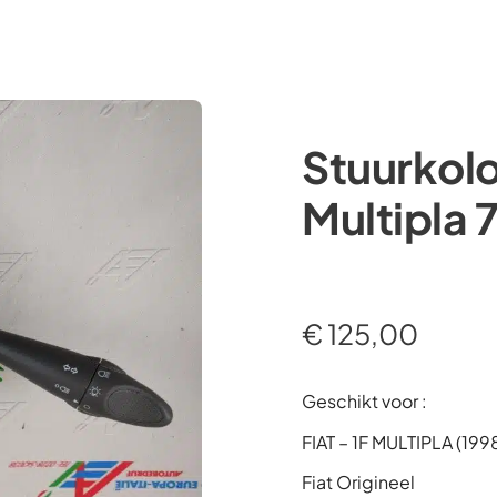
Occasions
Webshop
Diensten
Over ons
Stuurkol
Multipla
€
125,00
Geschikt voor :
FIAT – 1F MULTIPLA (19
Fiat Origineel