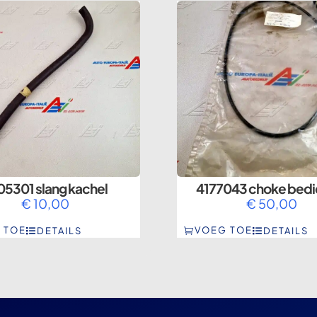
05301 slang kachel
4177043 choke bedi
€
10,00
€
50,00
 TOE
VOEG TOE
DETAILS
DETAILS