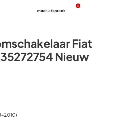
0
maak afspraak
Contact
omschakelaar Fiat
 735272754 Nieuw
98-2010)