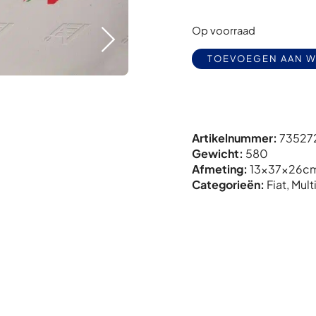
Op voorraad
TOEVOEGEN AAN 
Artikelnummer:
73527
Gewicht:
580
Afmeting:
13x
37x
26c
Categorieën:
Fiat
,
Mult