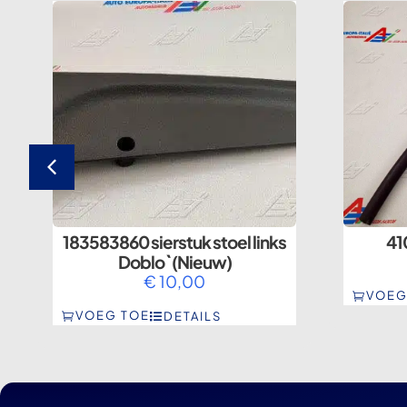
183583860 sierstuk stoel links
41
Doblo` (Nieuw)
€
10,00
VOEG
VOEG TOE
DETAILS