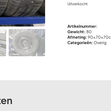
Uitverkocht
Artikelnummer:
Gewicht:
80
Afmeting:
90x
70x
70
Categorieën:
Overig
ten