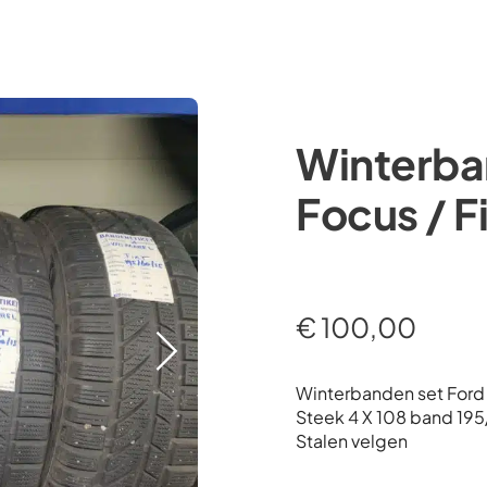
Occasions
Webshop
Diensten
Over ons
Winterba
Focus / F
€
100,00
Winterbanden set Ford 
Steek 4 X 108 band 19
Stalen velgen