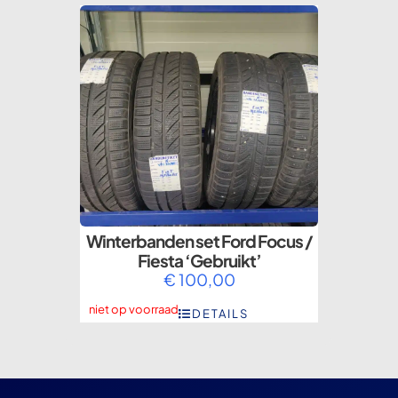
Winterbanden set Ford Focus /
Fiesta ‘Gebruikt’
€
100,00
niet op voorraad
DETAILS