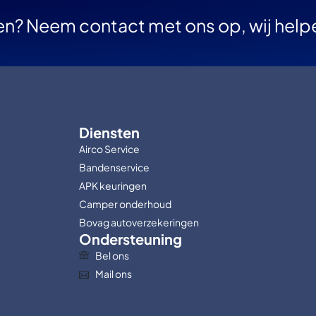
en? Neem contact met ons op, wij help
Diensten
Airco Service
Bandenservice
APK keuringen
Camper onderhoud
Bovag autoverzekeringen
Ondersteuning
Bel ons
Mail ons