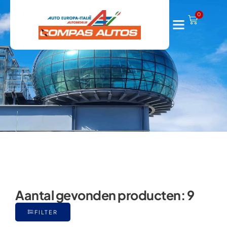
Tempra-Marengo
0
Aantal gevonden producten:
9
FILTER