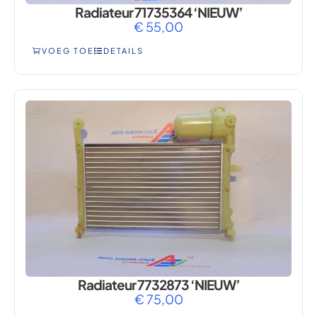
Radiateur 71735364 ‘NIEUW’
€
55,00
VOEG TOE
DETAILS
Radiateur 7732873 ‘NIEUW’
€
75,00