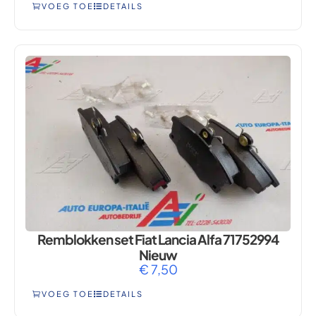
VOEG TOE
DETAILS
Remblokken set Fiat Lancia Alfa 71752994
Nieuw
€
7,50
VOEG TOE
DETAILS