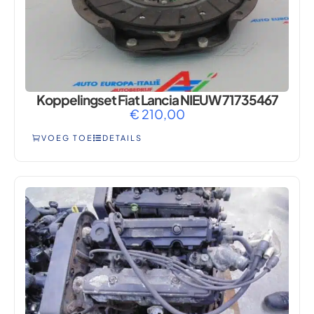
Koppelingset Fiat Lancia NIEUW 71735467
€
210,00
VOEG TOE
DETAILS