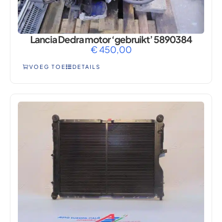
Lancia Dedra motor ‘gebruikt’ 5890384
€
450,00
VOEG TOE
DETAILS