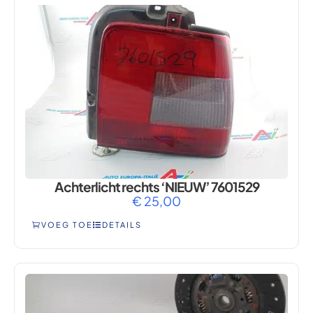
Achterlicht rechts ‘NIEUW’ 7601529
€
25,00
VOEG TOE
DETAILS