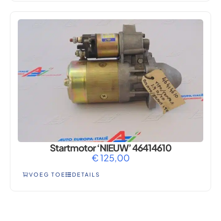
Startmotor ‘NIEUW’ 46414610
€
125,00
VOEG TOE
DETAILS