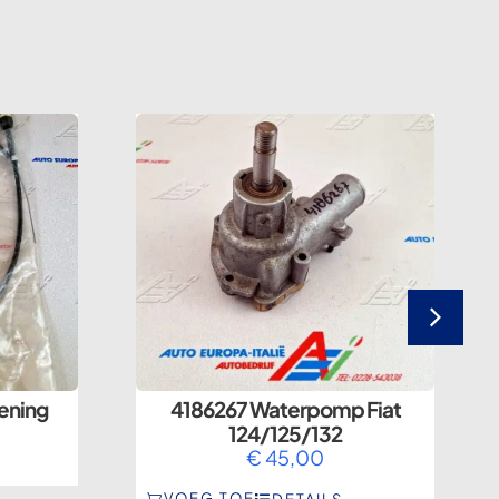
ening
4186267 Waterpomp Fiat
124/125/132
€
45,00
VOEG TOE
DETAILS