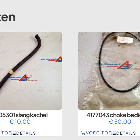
ten
05301 slang kachel
4177043 choke bedi
€
10,00
€
50,00
 TOE
VOEG TOE
DETAILS
DETAILS