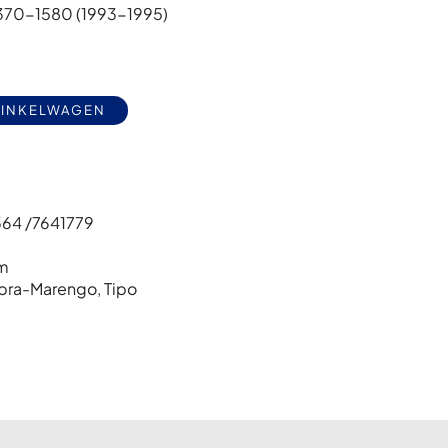
1370-1580 (1993-1995)
Alternative:
WINKELWAGEN
64 /7641779
m
pra-Marengo
,
Tipo