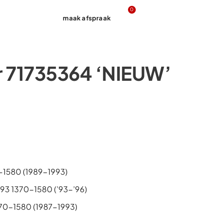
0
maak afspraak
Contact
r 71735364 ‘NIEUW’
-1580 (1989-1993)
93 1370-1580 (’93-’96)
370-1580 (1987-1993)