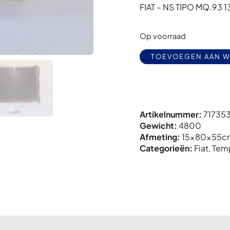
FIAT – NS TIPO MQ.93 
Op voorraad
TOEVOEGEN AAN 
Artikelnummer:
717353
Gewicht:
4800
Afmeting:
15x
80x
55c
Categorieën:
Fiat
,
Tem