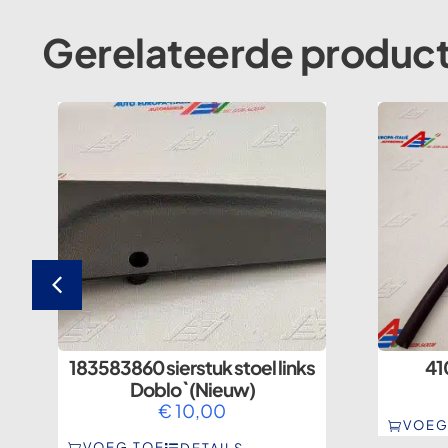
Gerelateerde produc
183583860 sierstuk stoel links
41
Doblo` (Nieuw)
€
10,00
VOEG
VOEG TOE
DETAILS