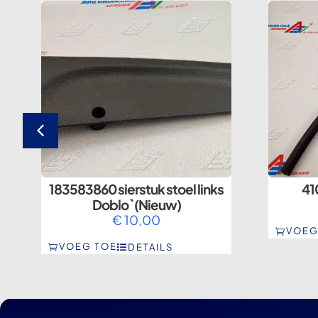
183583860 sierstuk stoel links
41
Doblo` (Nieuw)
€
10,00
VOEG
VOEG TOE
DETAILS