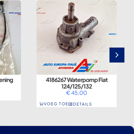
ening
4186267 Waterpomp Fiat
124/125/132
€
45,00
VOEG TOE
DETAILS