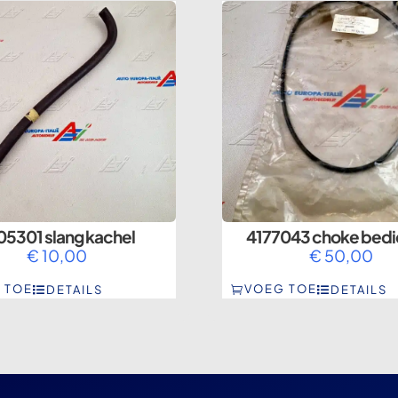
05301 slang kachel
4177043 choke bedi
€
10,00
€
50,00
 TOE
VOEG TOE
DETAILS
DETAILS