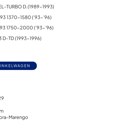
SEL-TURBO D.(1989-1993)
93 1370-1580 (’93-’96)
.93 1750-2000 (’93-’96)
3 D-TD (1993-1996)
Alternative:
WINKELWAGEN
29
cm
pra-Marengo