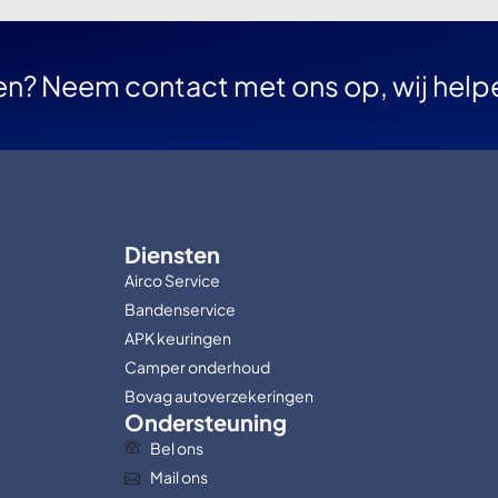
en? Neem contact met ons op, wij help
Diensten
Airco Service
Bandenservice
APK keuringen
Camper onderhoud
Bovag autoverzekeringen
Ondersteuning
Bel ons
Mail ons