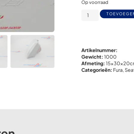
Op voorraad
TOEVOEGE
Artikelnummer:
Gewicht:
1000
Afmeting:
15x
30x
20c
Categorieën:
Fura
,
Sea
ten