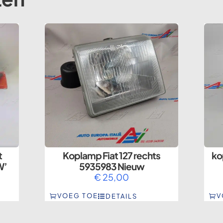
t
Koplamp Fiat 127 rechts
ko
W’
5935983 Nieuw
€
25,00
VOEG TOE
V
DETAILS