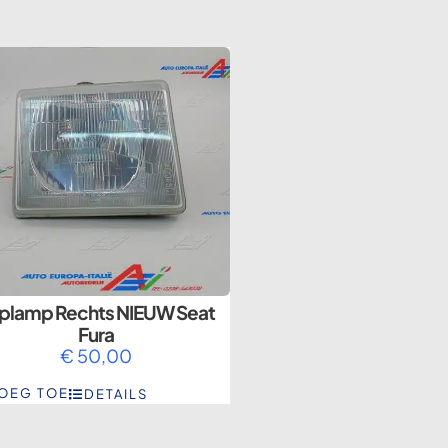
plamp Rechts NIEUW Seat
Fura
€
50,00
OEG TOE
DETAILS